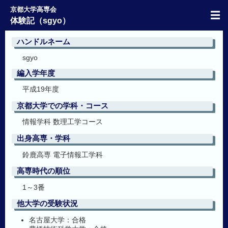
京都大学高専会
☰
体験記（sgyo）
ハンドルネーム
sgyo
編入学年度
平成19年度
京都大学での学科・コース
情報学科 数理工学コース
出身高専・学科
鈴鹿高専 電子情報工学科
高専時代の順位
1～3番
他大学の受験状況
名古屋大学：合格