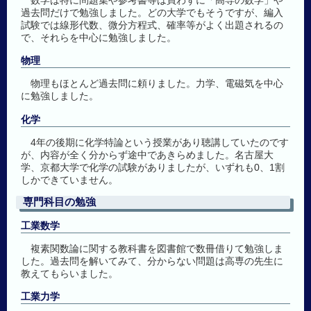
数学は特に問題集や参考書等は買わずに「高専の数学」や
過去問だけで勉強しました。どの大学でもそうですが、編入
試験では線形代数、微分方程式、確率等がよく出題されるの
で、それらを中心に勉強しました。
物理
物理もほとんど過去問に頼りました。力学、電磁気を中心
に勉強しました。
化学
4年の後期に化学特論という授業があり聴講していたのです
が、内容が全く分からず途中であきらめました。名古屋大
学、京都大学で化学の試験がありましたが、いずれも0、1割
しかできていません。
専門科目の勉強
工業数学
複素関数論に関する教科書を図書館で数冊借りて勉強しま
した。過去問を解いてみて、分からない問題は高専の先生に
教えてもらいました。
工業力学