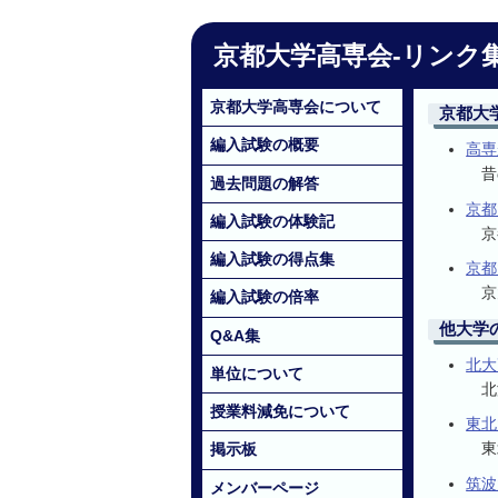
京都大学高専会
リンク
京都大学高専会について
京都大
編入試験の概要
高専
昔
過去問題の解答
京都
編入試験の体験記
京
編入試験の得点集
京都
京
編入試験の倍率
他大学
Q&A集
北大
単位について
北
授業料減免について
東北
掲示板
東
筑波
メンバーページ