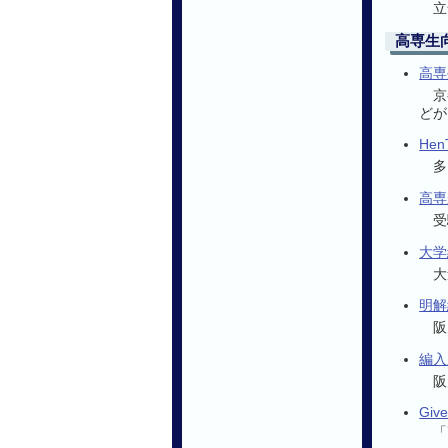
立
高専生
高専
京
どが
He
多
高専
受
大学
大
明解
阪
編入
阪
Give
「