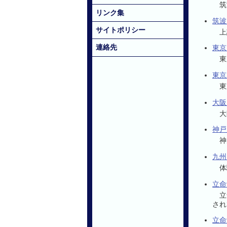
筑
リンク集
筑波
サイトポリシー
上
連絡先
東京
東
東京
東
大阪
大
神戸
神
九州
体
立命
立
され
立命