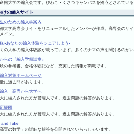
命館大学の編入会です。びわこ・くさつキャンパスを拠点とされている
向けの編入サイト
生のための編入学案内
都大学高専会サイトをリニューアルしたメンバーが作成。高専会のサイ
メイン。
nTai-あなたの編入体験をシェアしよう-
くの大学の編入体験談が載っています。多くのナマの声を聞けるのがい
からの『編入学相談室』
験の参考書、合格体験記など、充実した情報が満載です。
編入対策ホームページ
量に過去問があります。
編入 高専から大学へ
大に編入された方が管理人です。過去問題の解答があります。
応援団
大に編入された方が管理人です。過去問題の解答があります。
 and Take
高専の数学」の詳細な解答を公開されていらっしゃいます。