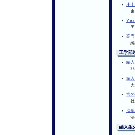
小山
東
Yas
主
高専
編
工学部
編入
非
編入
大
宮の
社
法学
法
編入生